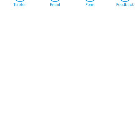
Telefon
Email
Form
Feedback
Contact
+41 58 360 50 00
arud@arud.ch
Online registration
Location
Zürich
Schützengasse 31
8001 Zürich