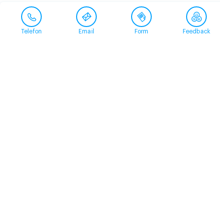
Telefon
Email
Form
Feedback
Contact
+41 58 360 50 00
arud@arud.ch
Online registration
Location
Zürich
Schützengasse 31