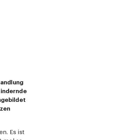
handlung
lindernde
hgebildet
nzen
n. Es ist