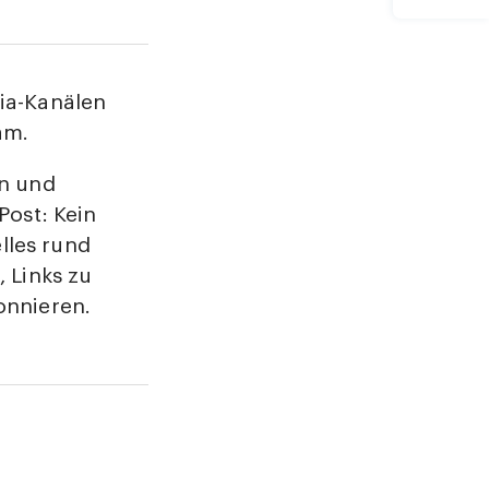
ia-Kanälen
am.
an und
Post: Kein
lles rund
 Links zu
nnieren.