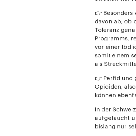
👉 Besonders 
davon ab, ob 
Toleranz gena
Programms, re
vor einer tödl
somit einem s
als Streckmitt
👉 Perfid und 
Opioiden, also
können ebenfal
In der Schweiz 
aufgetaucht u
bislang nur se