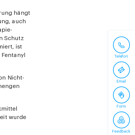
erung hängt
ung, auch
apie-
n Schutz
ert, ist
 Fentanyl
Telefon
on Nicht-
Email
tmengen
Form
kmittel
eit wurde
Feedback