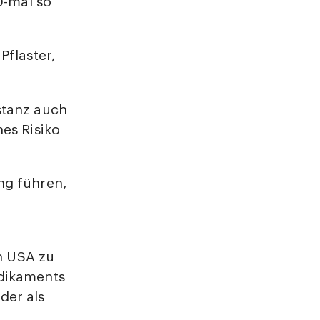
0-mal so
Pflaster,
stanz auch
es Risiko
ng führen,
en USA zu
edikaments
der als