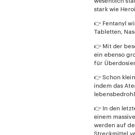
wesentlich stä
stark wie Hero
👉 Fentanyl wi
Tabletten, Nas
👉 Mit der be
ein ebenso gro
für Überdosie
👉 Schon klei
indem das Ate
lebensbedrohl
👉 In den letz
einem massive
werden auf de
Streckmittel v