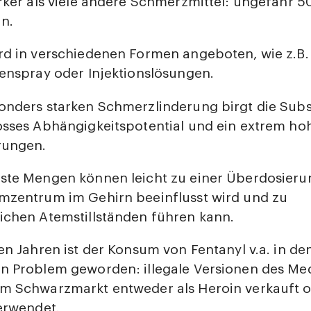
rker als viele andere Schmerzmittel: ungefähr 5
in.
rd in verschiedenen Formen angeboten, wie z.B. 
enspray oder Injektionslösungen.
sonders starken Schmerzlinderung birgt die Sub
sses Abhängigkeitspotential und ein extrem hoh
rungen.
nste Mengen können leicht zu einer Überdosieru
mzentrum im Gehirn beeinflusst wird und zu
ichen Atemstillständen führen kann.
ten Jahren ist der Konsum von Fentanyl v.a. in d
n Problem geworden: illegale Versionen des M
m Schwarzmarkt entweder als Heroin verkauft o
erwendet.