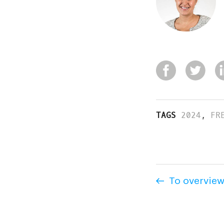
TAGS
2024
,
FR
To overvie