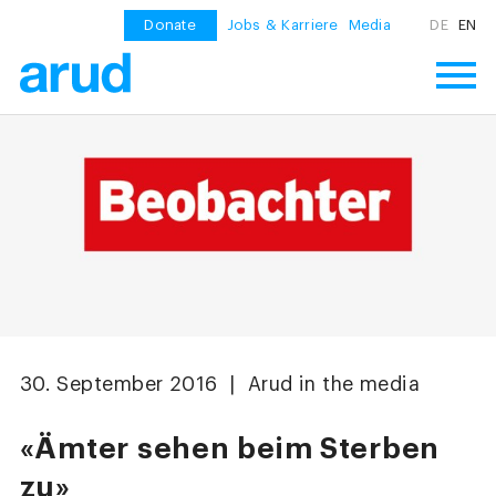
Donate
Jobs & Karriere
Media
DE
EN
30. September 2016 | Arud in the media
«Ämter sehen beim Sterben
zu»