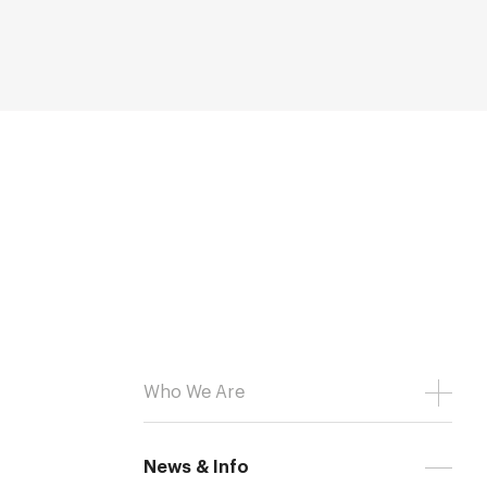
Who We Are
News & Info