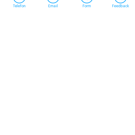
Telefon
Email
Form
Feedback
Contact
+41 58 360 50 00
arud@arud.ch
Online registration
Location
Zürich
Schützengasse 31
8001 Zürich