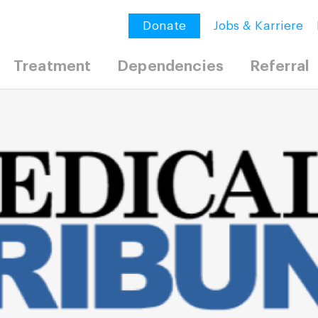
Donate
Jobs & Karriere
Treatment
Dependencies
Referral