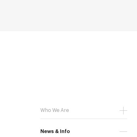
Who We Are
News & Info