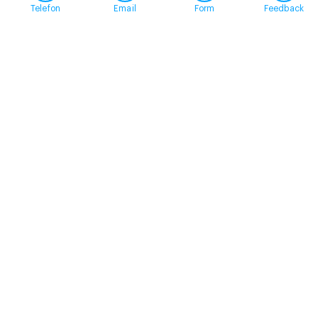
Telefon
Email
Form
Feedback
Contact
+41 58 360 50 00
arud@arud.ch
Online registration
Location
Zürich
Schützengasse 31
8001 Zürich