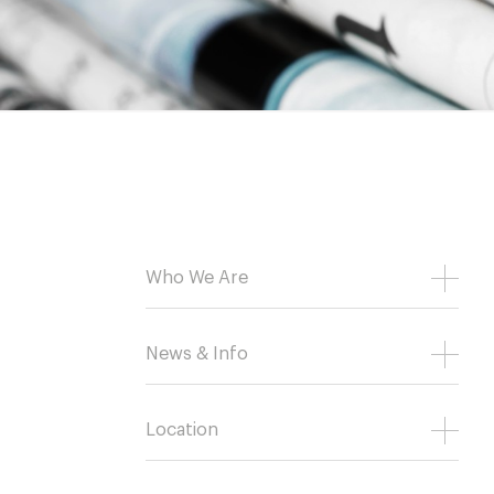
Who We Are
News & Info
Location