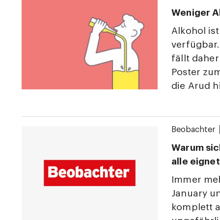
Weniger Al
Alkohol is
verfügbar
fällt dahe
Poster zu
die Arud h
Beobachter
Warum sich
alle eignet
Immer meh
January un
komplett a