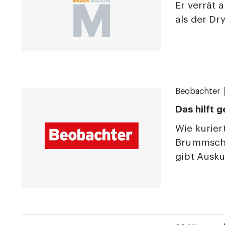
Er verrät 
als der Dr
Beobachter
Das hilft 
Wie kurie
Brummschä
gibt Ausku