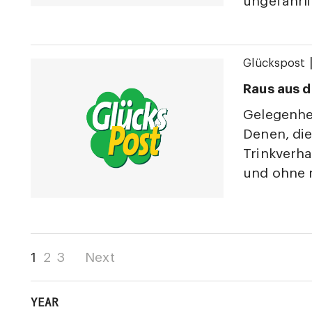
ungefährli
Glückspost
Raus aus d
Gelegenhei
Denen, die
Trinkverha
und ohne 
1
2
3
Next
YEAR