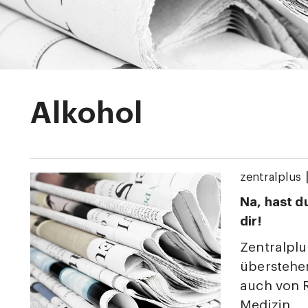
Alkohol
zentralplus
Na, hast d
dir!
Zentralplu
überstehen
auch von R
Medizin.