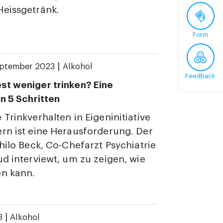
Heissgetränk.
Form
|
eptember 2023
Alkohol
Feedback
st weniger trinken? Eine
in 5 Schritten
 Trinkverhalten in Eigeninitiative
rn ist eine Herausforderung. Der
Thilo Beck, Co-Chefarzt Psychiatrie
ud interviewt, um zu zeigen, wie
en kann.
|
3
Alkohol