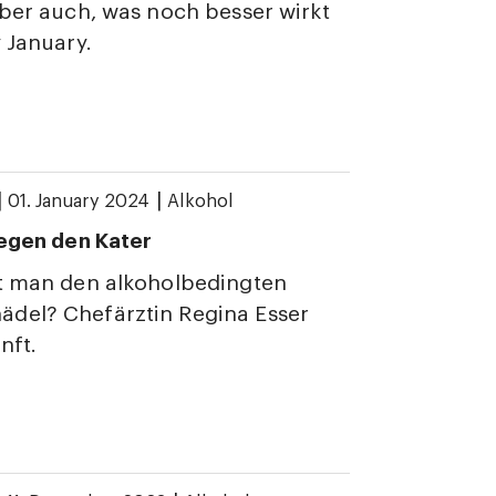
aber auch, was noch besser wirkt
y January.
|
|
01. January 2024
Alkohol
gegen den Kater
rt man den alkoholbedingten
del? Chefärztin Regina Esser
nft.