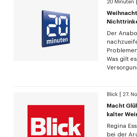
20 Minuten
Weihnacht
Nichttrink
Der Anabo
nachzueife
Problemen 
Was gilt e
Versorgung
|
Blick
27. N
Macht Glüh
kalter Wei
Regina Ess
bei der Ar