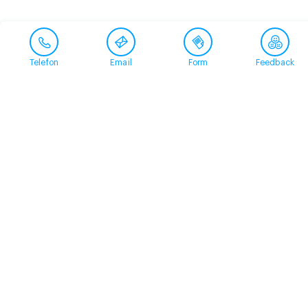
Telefon
Email
Form
Feedback
Contact
+41 58 360 50 00
arud@arud.ch
Online registration
Location
Zürich