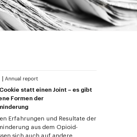
|
1
Annual report
Cookie statt einen Joint – es gibt
ene Formen der
minderung
ven Erfahrungen und Resultate der
inderung aus dem Opioid-
ssen sich auch auf andere