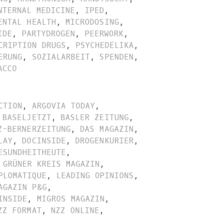
NTERNAL MEDICINE
,
IPED
,
ENTAL HEALTH
,
MICRODOSING
,
IDE
,
PARTYDROGEN
,
PEERWORK
,
CRIPTION DRUGS
,
PSYCHEDELIKA
,
ERUNG
,
SOZIALARBEIT
,
SPENDEN
,
ACCO
CTION
,
ARGOVIA TODAY
,
BASELJETZT
,
BASLER ZEITUNG
,
Z-BERNERZEITUNG
,
DAS MAGAZIN
,
LAY
,
DOCINSIDE
,
DROGENKURIER
,
ESUNDHEITHEUTE
,
GRÜNER KREIS MAGAZIN
,
PLOMATIQUE
,
LEADING OPINIONS
,
AGAZIN P&G
,
INSIDE
,
MIGROS MAGAZIN
,
ZZ FORMAT
,
NZZ ONLINE
,