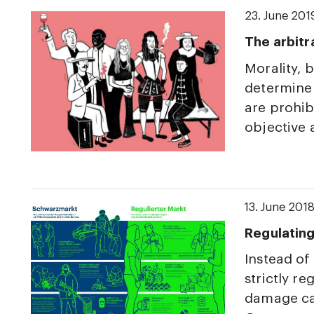
23. June 201
The arbitr
Morality, 
determine 
are prohib
objective 
13. June 201
Regulating
Instead of
strictly re
damage ca