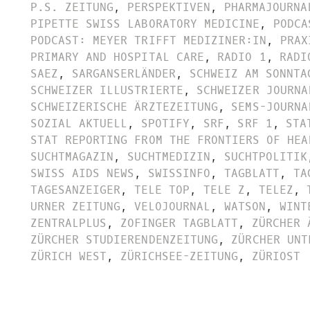
P.S. ZEITUNG
,
PERSPEKTIVEN
,
PHARMAJOURNA
PIPETTE SWISS LABORATORY MEDICINE
,
PODCA
PODCAST: MEYER TRIFFT MEDIZINER:IN
,
PRAX
PRIMARY AND HOSPITAL CARE
,
RADIO 1
,
RADI
SAEZ
,
SARGANSERLÄNDER
,
SCHWEIZ AM SONNTA
SCHWEIZER ILLUSTRIERTE
,
SCHWEIZER JOURNA
SCHWEIZERISCHE ÄRZTEZEITUNG
,
SEMS-JOURNA
SOZIAL AKTUELL
,
SPOTIFY
,
SRF
,
SRF 1
,
STA
STAT REPORTING FROM THE FRONTIERS OF HEA
SUCHTMAGAZIN
,
SUCHTMEDIZIN
,
SUCHTPOLITIK
SWISS AIDS NEWS
,
SWISSINFO
,
TAGBLATT
,
TA
TAGESANZEIGER
,
TELE TOP
,
TELE Z
,
TELEZ
,
URNER ZEITUNG
,
VELOJOURNAL
,
WATSON
,
WINT
ZENTRALPLUS
,
ZOFINGER TAGBLATT
,
ZÜRCHER 
ZÜRCHER STUDIERENDENZEITUNG
,
ZÜRCHER UNT
ZÜRICH WEST
,
ZÜRICHSEE-ZEITUNG
,
ZÜRIOST