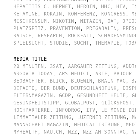
HEPATITIS C
,
HEPNET
,
HEROIN
,
HHC
,
HIV
,
I
KETAMINE
,
KOKAIN
,
KONFERENZ
,
KONGRESS
,
M
MISCHKONSUM
,
NIKOTIN
,
NITAZEN
,
OAT
,
OPIO
PLATZSPITZ
,
PRÄVENTION
,
PREGABALIN
,
PRES
RAUSCH
,
RESEARCH
,
RÜCKFALL
,
SCHADENSMIND
SPIELSUCHT
,
STUDIE
,
SUCHT
,
THERAPIE
,
TOB
MEDIA TITLE
20 MINUTEN
,
3SAT
,
AARGAUER ZEITUNG
,
ADDI
ARGOVIA TODAY
,
ARS MEDICI
,
ARTE
,
BAJOUR
,
BEOBACHTER
,
BLICK
,
BLUEWIN
,
BRAIN MAG
,
B
DEFACTO
,
DER BUND
,
DEUTSCHLANDFUNK
,
DISP
ELTERNMAGAZIN
,
GCDP
,
GESUNDHEIT HEUTE
,
G
GESUNDHEITSTIPP
,
GLOBALPOST
,
GLÜCKSPOST
,
HOCHPARTERRE
,
INFODROG
,
ITV
,
LE MONDE DI
LIMMATTALER ZEITUNG
,
LUZERNER ZEITUNG
,
M
MANNSCHAFT MAGAZIN
,
MEDICAL TRIBUNE
,
MED
MYHEALTH
,
NAU.CH
,
NZZ
,
NZZ AM SONNTAG
,
N