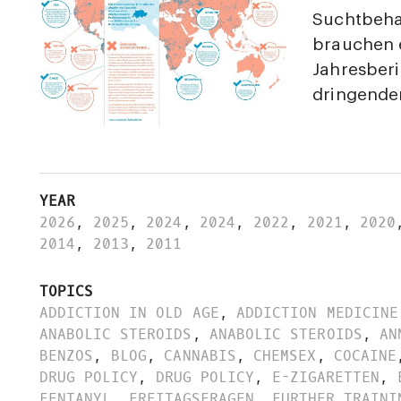
Suchtbeha
brauchen e
Jahresberi
dringende
YEAR
2026
,
2025
,
2024
,
2024
,
2022
,
2021
,
2020
2014
,
2013
,
2011
TOPICS
ADDICTION IN OLD AGE
,
ADDICTION MEDICINE
ANABOLIC STEROIDS
,
ANABOLIC STEROIDS
,
AN
BENZOS
,
BLOG
,
CANNABIS
,
CHEMSEX
,
COCAINE
DRUG POLICY
,
DRUG POLICY
,
E-ZIGARETTEN
,
FENTANYL
,
FREITAGSFRAGEN
,
FURTHER TRAINI