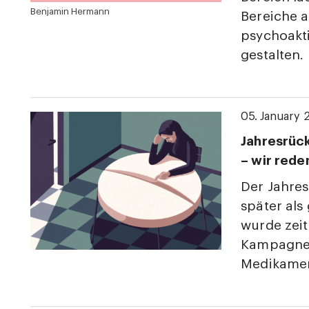
Benjamin Hermann
Bereiche 
psychoakt
gestalten.
05. January 
Jahresrüc
– wir rede
Der Jahres
später als
wurde zeit
Kampagne
Medikamen