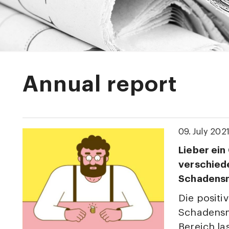
Annual report
09. July 202
Lieber ein 
verschied
Schadens
Die positi
Schadensm
Bereich la