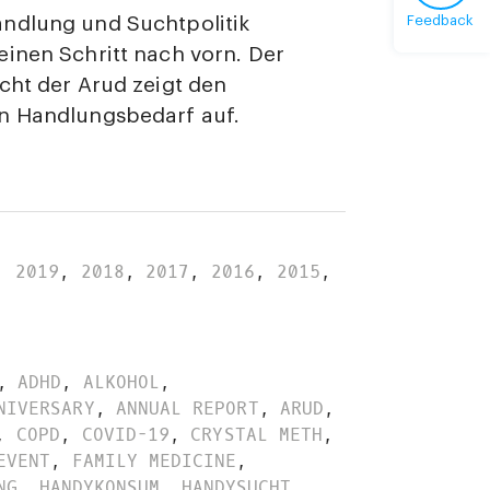
ndlung und Suchtpolitik
Feedback
inen Schritt nach vorn. Der
cht der Arud zeigt den
n Handlungsbedarf auf.
,
2019
,
2018
,
2017
,
2016
,
2015
,
,
ADHD
,
ALKOHOL
,
NIVERSARY
,
ANNUAL REPORT
,
ARUD
,
,
COPD
,
COVID-19
,
CRYSTAL METH
,
EVENT
,
FAMILY MEDICINE
,
NG
,
HANDYKONSUM
,
HANDYSUCHT
,