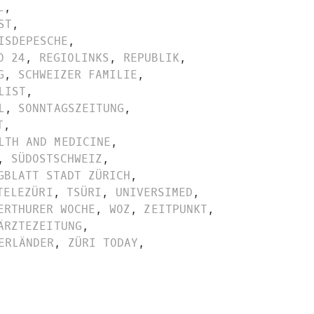
L
,
ST
,
ISDEPESCHE
,
O 24
,
REGIOLINKS
,
REPUBLIK
,
G
,
SCHWEIZER FAMILIE
,
LIST
,
L
,
SONNTAGSZEITUNG
,
T
,
LTH AND MEDICINE
,
,
SÜDOSTSCHWEIZ
,
GBLATT STADT ZÜRICH
,
TELEZÜRI
,
TSÜRI
,
UNIVERSIMED
,
ERTHURER WOCHE
,
WOZ
,
ZEITPUNKT
,
ÄRZTEZEITUNG
,
ERLÄNDER
,
ZÜRI TODAY
,