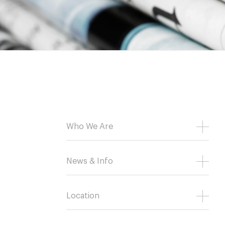
Who We Are
News & Info
Location