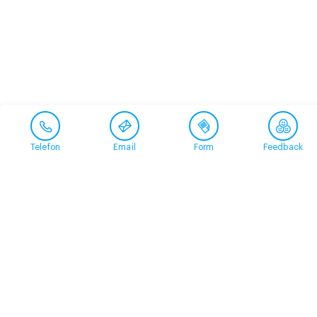
Telefon
Email
Form
Feedback
Contact
+41 58 360 50 00
arud@arud.ch
Online registration