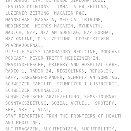
INFODROG
,
ITV
,
LE MONDE DIPLOMATIQUE
,
LEADING OPINIONS
,
LIMMATTALER ZEITUNG
,
LUZERNER ZEITUNG
,
MAGAZIN P&G
,
MANNSCHAFT MAGAZIN
,
MEDICAL TRIBUNE
,
MEDINSIDE
,
MIGROS MAGAZIN
,
MYHEALTH
,
NAU.CH
,
NZZ
,
NZZ AM SONNTAG
,
NZZ FORMAT
,
NZZ ONLINE
,
P.S. ZEITUNG
,
PERSPEKTIVEN
,
PHARMAJOURNAL
,
PIPETTE SWISS LABORATORY MEDICINE
,
PODCAST
,
PODCAST: MEYER TRIFFT MEDIZINER:IN
,
PRAXISDEPESCHE
,
PRIMARY AND HOSPITAL CARE
,
RADIO 1
,
RADIO 24
,
REGIOLINKS
,
REPUBLIK
,
SAEZ
,
SARGANSERLÄNDER
,
SCHWEIZ AM SONNTAG
,
SCHWEIZER FAMILIE
,
SCHWEIZER ILLUSTRIERTE
,
SCHWEIZER JOURNALIST
,
SCHWEIZERISCHE ÄRZTEZEITUNG
,
SEMS-JOURNAL
,
SONNTAGSZEITUNG
,
SOZIAL AKTUELL
,
SPOTIFY
,
SRF
,
SRF 1
,
STAT
,
STAT REPORTING FROM THE FRONTIERS OF HEALTH
AND MEDICINE
,
SUCHTMAGAZIN
,
SUCHTMEDIZIN
,
SUCHTPOLITIK
,