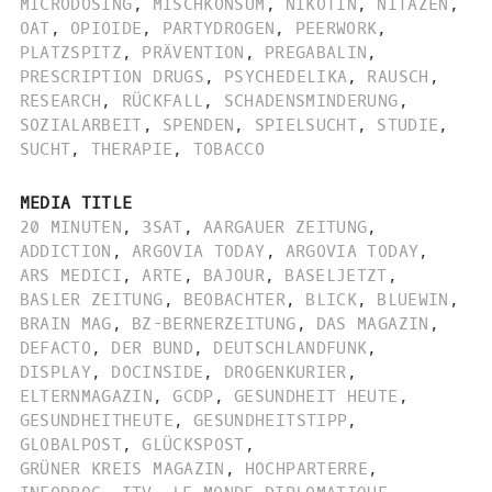
MICRODOSING
,
MISCHKONSUM
,
NIKOTIN
,
NITAZEN
,
OAT
,
OPIOIDE
,
PARTYDROGEN
,
PEERWORK
,
PLATZSPITZ
,
PRÄVENTION
,
PREGABALIN
,
PRESCRIPTION DRUGS
,
PSYCHEDELIKA
,
RAUSCH
,
RESEARCH
,
RÜCKFALL
,
SCHADENSMINDERUNG
,
SOZIALARBEIT
,
SPENDEN
,
SPIELSUCHT
,
STUDIE
,
SUCHT
,
THERAPIE
,
TOBACCO
MEDIA TITLE
20 MINUTEN
,
3SAT
,
AARGAUER ZEITUNG
,
ADDICTION
,
ARGOVIA TODAY
,
ARGOVIA TODAY
,
ARS MEDICI
,
ARTE
,
BAJOUR
,
BASELJETZT
,
BASLER ZEITUNG
,
BEOBACHTER
,
BLICK
,
BLUEWIN
,
BRAIN MAG
,
BZ-BERNERZEITUNG
,
DAS MAGAZIN
,
DEFACTO
,
DER BUND
,
DEUTSCHLANDFUNK
,
DISPLAY
,
DOCINSIDE
,
DROGENKURIER
,
ELTERNMAGAZIN
,
GCDP
,
GESUNDHEIT HEUTE
,
GESUNDHEITHEUTE
,
GESUNDHEITSTIPP
,
GLOBALPOST
,
GLÜCKSPOST
,
GRÜNER KREIS MAGAZIN
,
HOCHPARTERRE
,