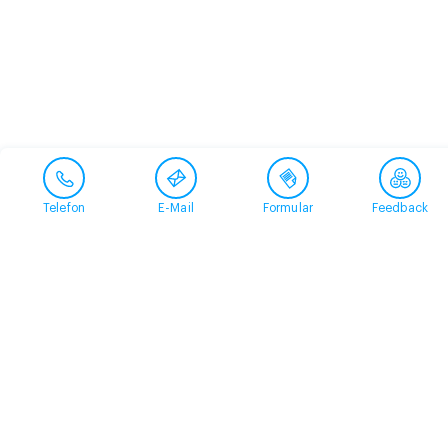
Telefon
E-Mail
Formular
Feedback
Kontakt
058 360 50 00
arud@arud.ch
Online-Anmeldung