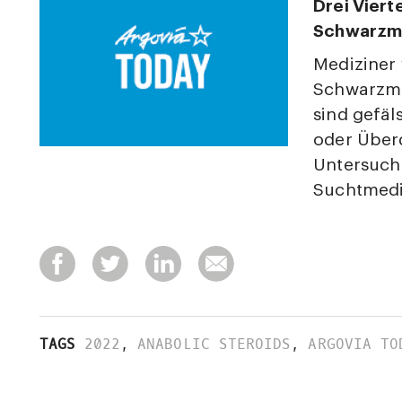
Drei Viert
Schwarzma
Mediziner
Schwarzmar
sind gefäl
oder Überd
Untersuch
Suchtmedi
TAGS
2022
,
ANABOLIC STEROIDS
,
ARGOVIA TO