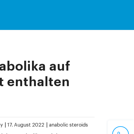
nabolika auf
 enthalten
|
|
ay
17. August 2022
anabolic steroids