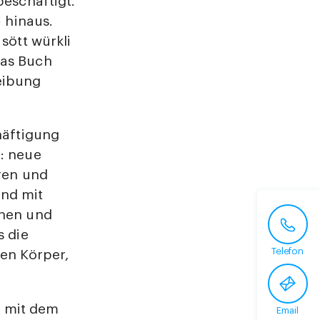
beschäftigt.
» hinaus.
sött würkli
das Buch
eibung
häftigung
: neue
eren und
nd mit
öhen und
s die
Telefon
ren Körper,
h mit dem
Email