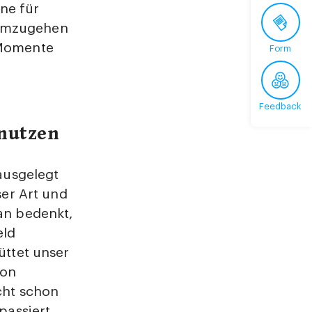
ne für
 umzugehen
 Momente
Form
Feedback
nutzen
 ausgelegt
ser Art und
an bedenkt,
eld
üttet unser
von
cht schon
passiert