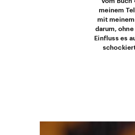
vom Buch «
meinem Tele
mit meinem 
darum, ohne
Einfluss es a
schockiert