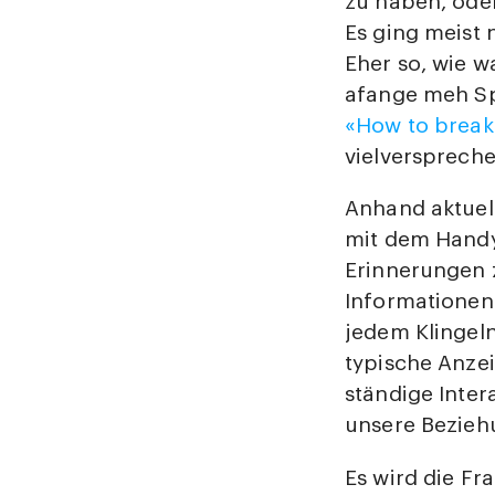
zu haben, oder
Es ging meist 
Eher so, wie w
afange meh Sp
«How to break
vielverspreche
Anhand aktuell
mit dem Handy
Erinnerungen z
Informationen
jedem Klingel
typische Anzei
ständige Inter
unsere Bezieh
Es wird die Fr