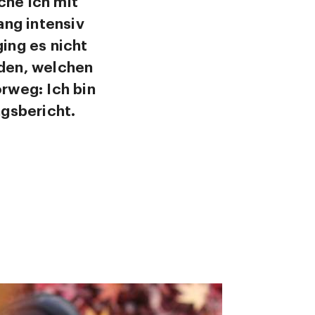
che ich mit
ang intensiv
ing es nicht
den, welchen
orweg: Ich bin
ngsbericht.