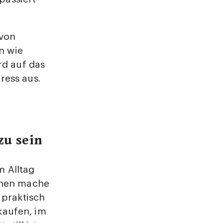
 von
n wie
ird auf das
ress aus.
zu sein
 Alltag
ehen mache
 praktisch
nkaufen, im