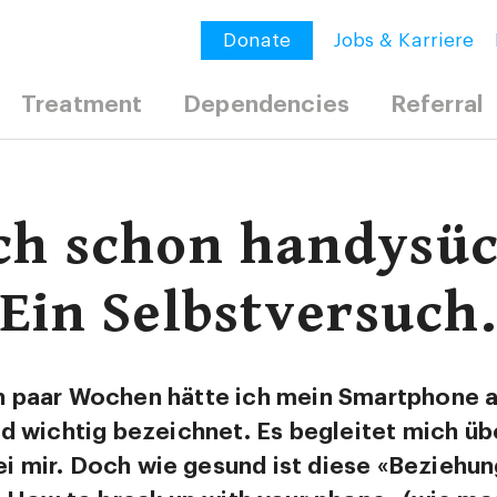
Donate
Jobs & Karriere
Treatment
Dependencies
Referral
ich schon handysüc
Ein Selbstversuch.
n paar Wochen hätte ich mein Smartphone al
nd wichtig bezeichnet. Es begleitet mich über
i mir. Doch wie gesund ist diese «Beziehung