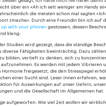
 besser gesagt, ich hatte mich nie näher damit 
nicht über ein «Ah ich sett weniger am Handy sii
ahrscheinlich die meisten schon mal sagten «Ich 
ort zmache». Durch eine Freundin bin ich auf 
 up with your phone»
gestossen, dessen Beschr
nd klang:
er Studien wird gezeigt, dass die ständige Besc
 diverse Fähigkeiten beeinträchtig. Dazu zählen
u bilden, vertieft zu denken, sich zu konzentri
 aufzunehmen. Es werden mit jedem Vibrieren u
n Hormone freigesetzt, die den Stresspegel erh
chen einer Sucht sind. Leser:innen erfahren, wa
aktion für Auswirkungen auf unser Gehirn, unse
ungen und die Gesellschaft im Allgemeinen hat.
age aufgeworfen: Wie viel Zeit wollen wir wirklic