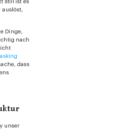
till ist es
 auslöst,
ie Dinge,
üchtig nach
icht
tasking
sache, dass
tens
uktur
dy unser