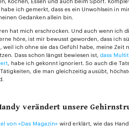
n, Kochen, Essen und auch beim Sport. Komplett s
o habe ich gemerkt, dass es ein Unwohlsein in mir
meinen Gedanken allein bin.
eren hat mich erschrocken. Und auch wenn ich d
gerne höre, ist mir bewusst geworden, dass ich s
 weil ich ohne sie das Gefühl habe, meine Zeit n
utzen. Dass schon längst bewiesen ist,
dass Multi
iert
, habe ich gekonnt ignoriert. So auch die Tat
 Tätigkeiten, die man gleichzeitig ausübt, höchs
d.
Handy verändert unsere Gehirnstr
kel von «Das Magazin»
wird erklärt, wie das Han