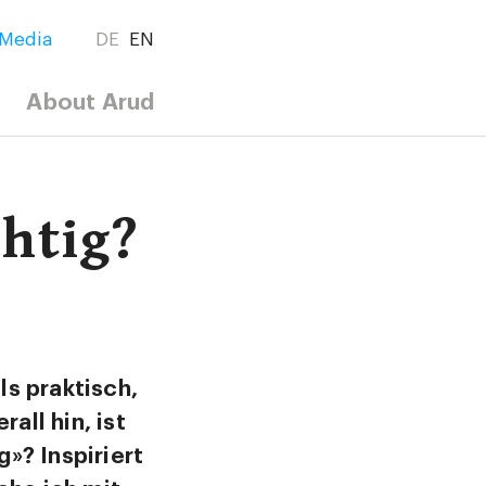
Media
DE
EN
About Arud
htig?
s praktisch,
all hin, ist
»? Inspiriert