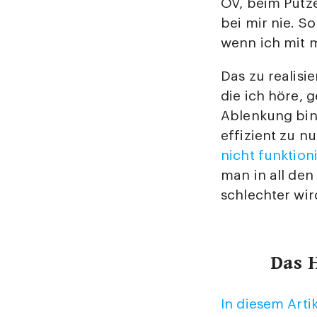
ÖV, beim Putze
bei mir nie. S
wenn ich mit 
Das zu realisi
die ich höre, 
Ablenkung bin,
effizient zu n
nicht funktion
man in all den
schlechter wir
Das 
In diesem Arti