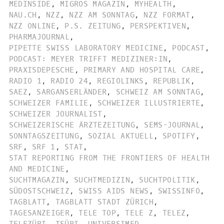
MEDINSIDE
,
MIGROS MAGAZIN
,
MYHEALTH
,
NAU.CH
,
NZZ
,
NZZ AM SONNTAG
,
NZZ FORMAT
,
NZZ ONLINE
,
P.S. ZEITUNG
,
PERSPEKTIVEN
,
PHARMAJOURNAL
,
PIPETTE SWISS LABORATORY MEDICINE
,
PODCAST
,
PODCAST: MEYER TRIFFT MEDIZINER:IN
,
PRAXISDEPESCHE
,
PRIMARY AND HOSPITAL CARE
,
RADIO 1
,
RADIO 24
,
REGIOLINKS
,
REPUBLIK
,
SAEZ
,
SARGANSERLÄNDER
,
SCHWEIZ AM SONNTAG
,
SCHWEIZER FAMILIE
,
SCHWEIZER ILLUSTRIERTE
,
SCHWEIZER JOURNALIST
,
SCHWEIZERISCHE ÄRZTEZEITUNG
,
SEMS-JOURNAL
,
SONNTAGSZEITUNG
,
SOZIAL AKTUELL
,
SPOTIFY
,
SRF
,
SRF 1
,
STAT
,
STAT REPORTING FROM THE FRONTIERS OF HEALTH
AND MEDICINE
,
SUCHTMAGAZIN
,
SUCHTMEDIZIN
,
SUCHTPOLITIK
,
SÜDOSTSCHWEIZ
,
SWISS AIDS NEWS
,
SWISSINFO
,
TAGBLATT
,
TAGBLATT STADT ZÜRICH
,
TAGESANZEIGER
,
TELE TOP
,
TELE Z
,
TELEZ
,