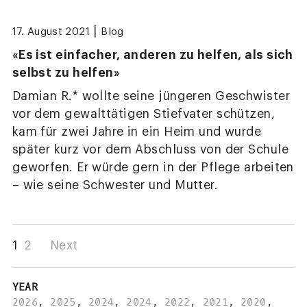
|
17. August 2021
Blog
«Es ist einfacher, anderen zu helfen, als sich
selbst zu helfen»
Damian R.* wollte seine jüngeren Geschwister
vor dem gewalttätigen Stiefvater schützen,
kam für zwei Jahre in ein Heim und wurde
später kurz vor dem Abschluss von der Schule
geworfen. Er würde gern in der Pflege arbeiten
– wie seine Schwester und Mutter.
1
2
Next
YEAR
2026
,
2025
,
2024
,
2024
,
2022
,
2021
,
2020
,