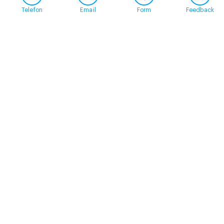
Telefon
Email
Form
Feedback
Contact
+41 58 360 50 00
arud@arud.ch
Online registration
Location
Zürich
Schützengasse 31
8001 Zürich