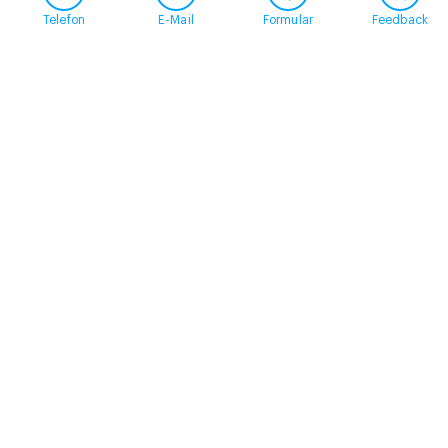
Telefon
E-Mail
Formular
Feedback
Kontakt
058 360 50 00
arud@arud.ch
Online-Anmeldung
Standort
Zürich
Schützengasse 31
8001 Zürich