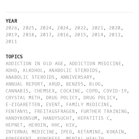
YEAR
2026
,
2025
,
2024
,
2024
,
2022
,
2021
,
2020
,
2019
,
2018
,
2017
,
2016
,
2015
,
2014
,
2013
,
2011
TOPICS
ADDICTION IN OLD AGE
,
ADDICTION MEDICINE
,
ADHD
,
ALKOHOL
,
ANABOLIC STEROIDS
,
ANABOLIC STEROIDS
,
ANNIVERSARY
,
ANNUAL REPORT
,
ARUD
,
BENZOS
,
BLOG
,
CANNABIS
,
CHEMSEX
,
COCAINE
,
COPD
,
COVID-19
,
CRYSTAL METH
,
DRUG POLICY
,
DRUG POLICY
,
E-ZIGARETTEN
,
EVENT
,
FAMILY MEDICINE
,
FENTANYL
,
FREITAGSFRAGEN
,
FURTHER TRAINING
,
HANDYKONSUM
,
HANDYSUCHT
,
HEPATITIS C
,
HEPNET
,
HEROIN
,
HHC
,
HIV
,
INTERNAL MEDICINE
,
IPED
,
KETAMINE
,
KOKAIN
,
KONFERENZ
,
KONGRESS
,
MENTAL HEALTH
,