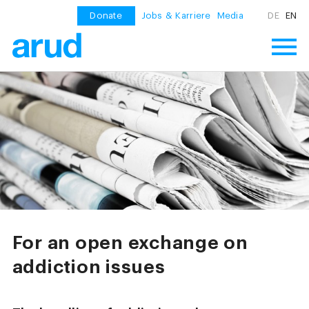
Donate
Jobs & Karriere
Media
DE
EN
For an open exchange on
addiction issues