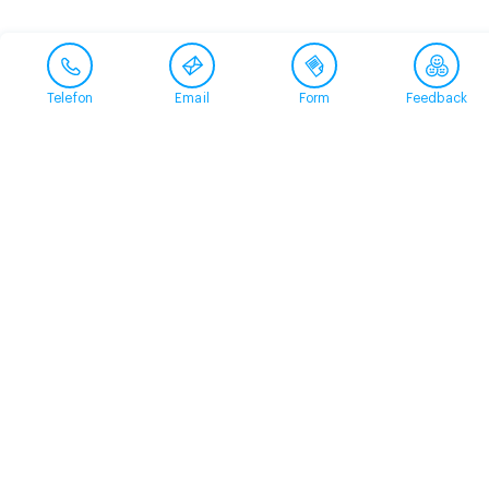
Telefon
Email
Form
Feedback
Contact
+41 58 360 50 00
arud@arud.ch
Online registration
Location
Zürich