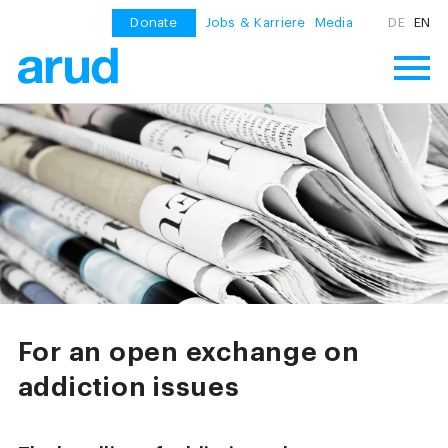
Donate
Jobs & Karriere
Media
DE
EN
For an open exchange on
addiction issues