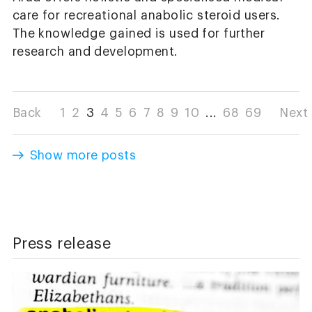
care for recreational anabolic steroid users.
The knowledge gained is used for further
research and development.
Back
1
2
3
4
5
6
7
8
9
10
...
68
69
Next
Show more posts
Press release