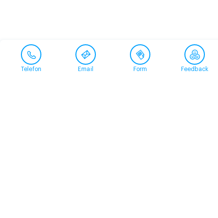
Telefon
Email
Form
Feedback
Contact
+41 58 360 50 00
arud@arud.ch
Online registration