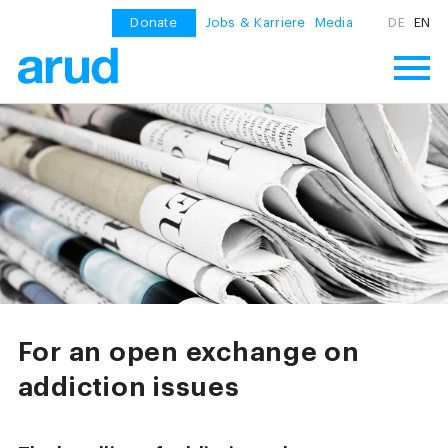
Donate
Jobs & Karriere
Media
DE
EN
For an open exchange on
addiction issues