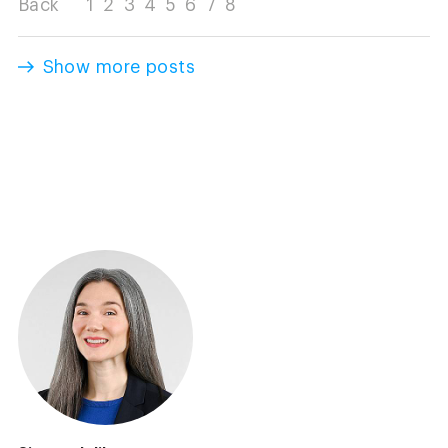
Back
1
2
3
4
5
6
7
8
Show more posts