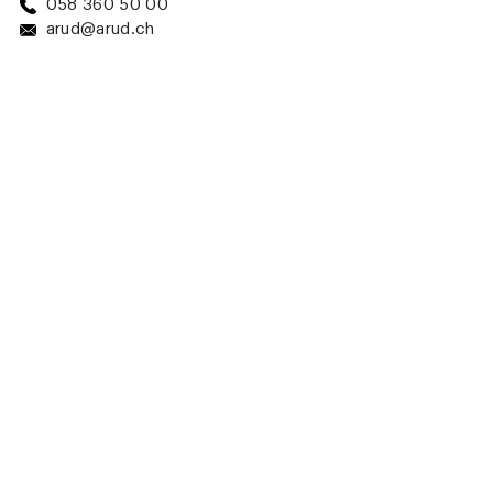
058 360 50 00
arud@arud.ch