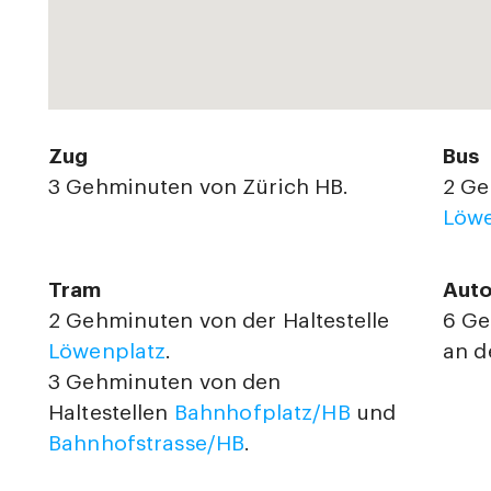
Zug
Bus
3 Gehminuten von Zürich HB.
2 Ge
Löwe
Tram
Aut
2 Gehminuten von der Haltestelle
6 Ge
Löwenplatz
.
an d
3 Gehminuten von den
Haltestellen
Bahnhofplatz/HB
und
Bahnhofstrasse/HB
.