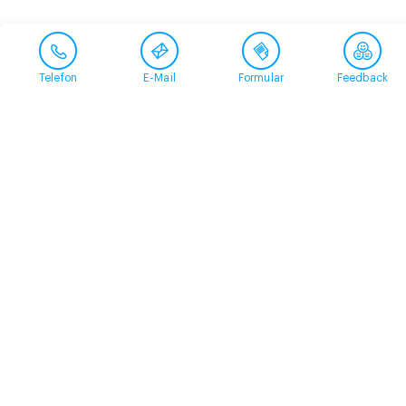
Telefon
E-Mail
Formular
Feedback
Kontakt
058 360 50 00
arud@arud.ch
Online-Anmeldung
Standort
Zürich