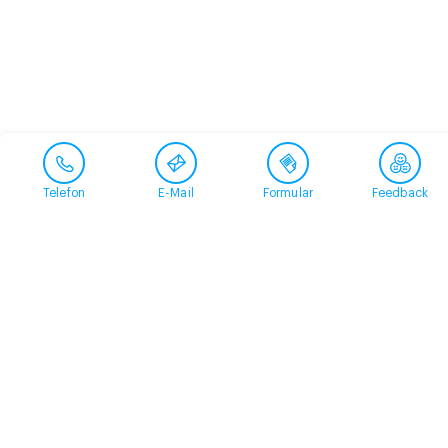
Telefon
E-Mail
Formular
Feedback
Kontakt
058 360 50 00
arud@arud.ch
Online-Anmeldung