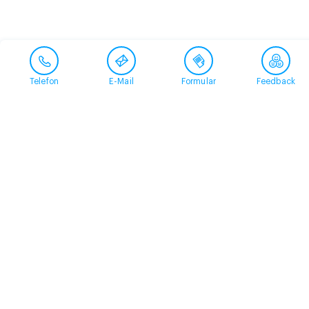
Telefon
E-Mail
Formular
Feedback
Kontakt
058 360 50 00
arud@arud.ch
Online-Anmeldung
Standort