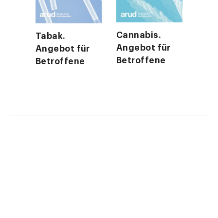
Cannabis.
Med
Tabak.
Angebot für
Ange
ür
Angebot für
Betroffene
Betr
e
Betroffene