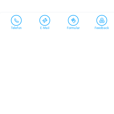
Telefon
E-Mail
Formular
Feedback
Kontakt
058 360 50 00
arud@arud.ch
Online-Anmeldung
Standort