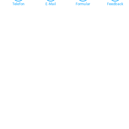
Telefon
E-Mail
Formular
Feedback
Kontakt
058 360 50 00
arud@arud.ch
Online-Anmeldung
Standort
Zürich
Schützengasse 31
8001 Zürich