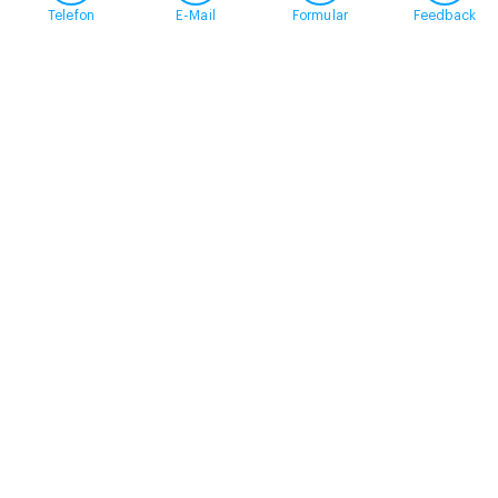
Telefon
E-Mail
Formular
Feedback
Kontakt
058 360 50 00
arud@arud.ch
Online-Anmeldung
Standort
Zürich
Schützengasse 31
8001 Zürich