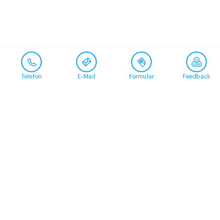
Telefon
E-Mail
Formular
Feedback
Kontakt
058 360 50 00
arud@arud.ch
Online-Anmeldung