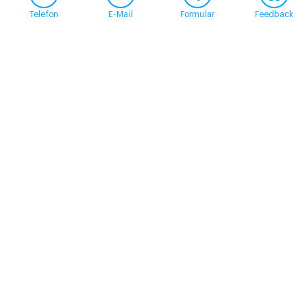
Telefon
E-Mail
Formular
Feedback
Kontakt
058 360 50 00
arud@arud.ch
Online-Anmeldung
Standort
Zürich
Schützengasse 31
8001 Zürich