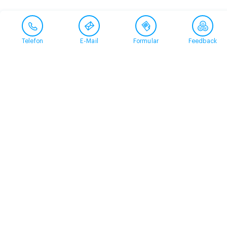
Telefon
E-Mail
Formular
Feedback
Kontakt
058 360 50 00
arud@arud.ch
Online-Anmeldung
Standort
Zürich