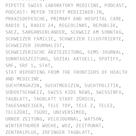
PIPETTE SWISS LABORATORY MEDICINE
,
PODCAST
,
PODCAST: MEYER TRIFFT MEDIZINER:IN
,
PRAXISDEPESCHE
,
PRIMARY AND HOSPITAL CARE
,
RADIO 1
,
RADIO 24
,
REGIOLINKS
,
REPUBLIK
,
SAEZ
,
SARGANSERLÄNDER
,
SCHWEIZ AM SONNTAG
,
SCHWEIZER FAMILIE
,
SCHWEIZER ILLUSTRIERTE
,
SCHWEIZER JOURNALIST
,
SCHWEIZERISCHE ÄRZTEZEITUNG
,
SEMS-JOURNAL
,
SONNTAGSZEITUNG
,
SOZIAL AKTUELL
,
SPOTIFY
,
SRF
,
SRF 1
,
STAT
,
STAT REPORTING FROM THE FRONTIERS OF HEALTH
AND MEDICINE
,
SUCHTMAGAZIN
,
SUCHTMEDIZIN
,
SUCHTPOLITIK
,
SÜDOSTSCHWEIZ
,
SWISS AIDS NEWS
,
SWISSINFO
,
TAGBLATT
,
TAGBLATT STADT ZÜRICH
,
TAGESANZEIGER
,
TELE TOP
,
TELE Z
,
TELEZ
,
TELEZÜRI
,
TSÜRI
,
UNIVERSIMED
,
URNER ZEITUNG
,
VELOJOURNAL
,
WATSON
,
WINTERTHURER WOCHE
,
WOZ
,
ZEITPUNKT
,
ZENTRALPLUS
,
ZOFINGER TAGBLATT
,