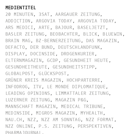
MEDIENTITEL
20 MINUTEN
,
3SAT
,
AARGAUER ZEITUNG
,
ADDICTION
,
ARGOVIA TODAY
,
ARGOVIA TODAY
,
ARS MEDICI
,
ARTE
,
BAJOUR
,
BASELJETZT
,
BASLER ZEITUNG
,
BEOBACHTER
,
BLICK
,
BLUEWIN
,
BRAIN MAG
,
BZ-BERNERZEITUNG
,
DAS MAGAZIN
,
DEFACTO
,
DER BUND
,
DEUTSCHLANDFUNK
,
DISPLAY
,
DOCINSIDE
,
DROGENKURIER
,
ELTERNMAGAZIN
,
GCDP
,
GESUNDHEIT HEUTE
,
GESUNDHEITHEUTE
,
GESUNDHEITSTIPP
,
GLOBALPOST
,
GLÜCKSPOST
,
GRÜNER KREIS MAGAZIN
,
HOCHPARTERRE
,
INFODROG
,
ITV
,
LE MONDE DIPLOMATIQUE
,
LEADING OPINIONS
,
LIMMATTALER ZEITUNG
,
LUZERNER ZEITUNG
,
MAGAZIN P&G
,
MANNSCHAFT MAGAZIN
,
MEDICAL TRIBUNE
,
MEDINSIDE
,
MIGROS MAGAZIN
,
MYHEALTH
,
NAU.CH
,
NZZ
,
NZZ AM SONNTAG
,
NZZ FORMAT
,
NZZ ONLINE
,
P.S. ZEITUNG
,
PERSPEKTIVEN
,
PHARMAJOURNAL
,