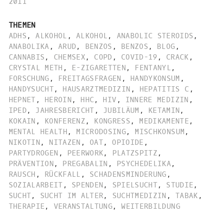
2011
THEMEN
ADHS
,
ALKOHOL
,
ALKOHOL
,
ANABOLIC STEROIDS
,
ANABOLIKA
,
ARUD
,
BENZOS
,
BENZOS
,
BLOG
,
CANNABIS
,
CHEMSEX
,
COPD
,
COVID-19
,
CRACK
,
CRYSTAL METH
,
E-ZIGARETTEN
,
FENTANYL
,
FORSCHUNG
,
FREITAGSFRAGEN
,
HANDYKONSUM
,
HANDYSUCHT
,
HAUSARZTMEDIZIN
,
HEPATITIS C
,
HEPNET
,
HEROIN
,
HHC
,
HIV
,
INNERE MEDIZIN
,
IPED
,
JAHRESBERICHT
,
JUBILÄUM
,
KETAMIN
,
KOKAIN
,
KONFERENZ
,
KONGRESS
,
MEDIKAMENTE
,
MENTAL HEALTH
,
MICRODOSING
,
MISCHKONSUM
,
NIKOTIN
,
NITAZEN
,
OAT
,
OPIOIDE
,
PARTYDROGEN
,
PEERWORK
,
PLATZSPITZ
,
PRÄVENTION
,
PREGABALIN
,
PSYCHEDELIKA
,
RAUSCH
,
RÜCKFALL
,
SCHADENSMINDERUNG
,
SOZIALARBEIT
,
SPENDEN
,
SPIELSUCHT
,
STUDIE
,
SUCHT
,
SUCHT IM ALTER
,
SUCHTMEDIZIN
,
TABAK
,
THERAPIE
,
VERANSTALTUNG
,
WEITERBILDUNG