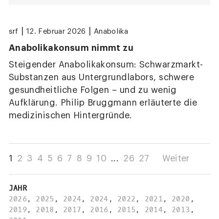
|
|
srf
12. Februar 2026
Anabolika
Anabolikakonsum nimmt zu
Steigender Anabolikakonsum: Schwarzmarkt-
Substanzen aus Untergrundlabors, schwere
gesundheitliche Folgen – und zu wenig
Aufklärung. Philip Bruggmann erläuterte die
medizinischen Hintergründe.
1
2
3
4
5
6
7
8
9
10
...
26
27
Weiter
JAHR
2026
,
2025
,
2024
,
2024
,
2022
,
2021
,
2020
,
2019
,
2018
,
2017
,
2016
,
2015
,
2014
,
2013
,