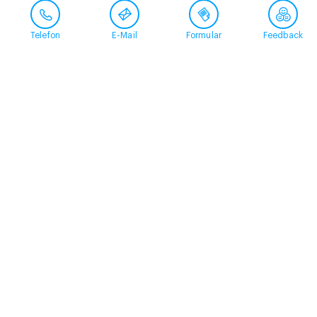
Telefon
E-Mail
Formular
Feedback
Kontakt
058 360 50 00
arud@arud.ch
Online-Anmeldung
Standort
Zürich
Schützengasse 31