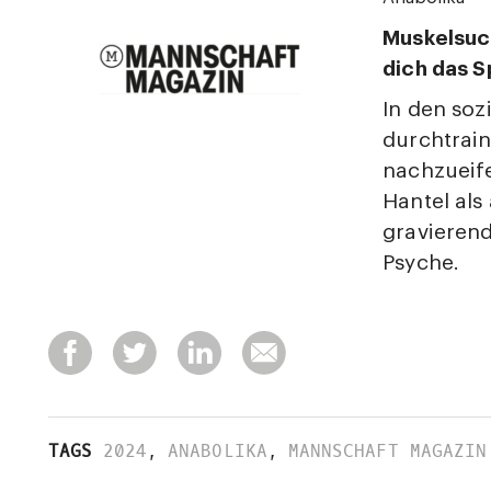
Muskelsuc
dich das S
In den soz
durchtrain
nachzueife
Hantel als
gravieren
Psyche.
TAGS
2024
,
ANABOLIKA
,
MANNSCHAFT MAGAZIN