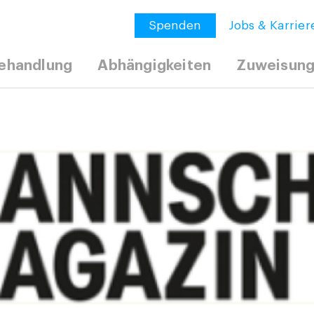
Spenden
Jobs & Karrier
ehandlung
Abhängigkeiten
Zuweisun