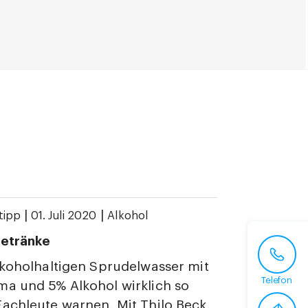
|
|
tipp
01. Juli 2020
Alkohol
Getränke
lkoholhaltigen Sprudelwasser mit
Telefon
ma und 5% Alkohol wirklich so
achleute warnen. Mit Thilo Beck,