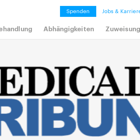
Spenden
Jobs & Karrier
ehandlung
Abhängigkeiten
Zuweisun