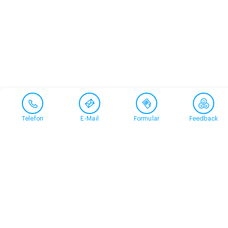
Telefon
E-Mail
Formular
Feedback
Kontakt
058 360 50 00
arud@arud.ch