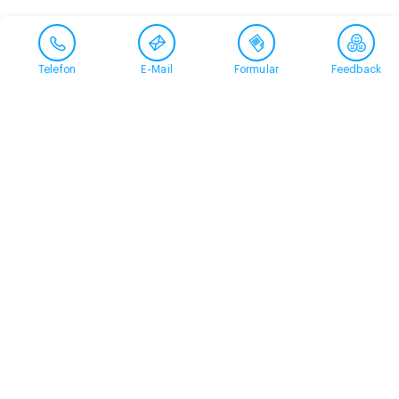
Telefon
E-Mail
Formular
Feedback
Kontakt
058 360 50 00
arud@arud.ch
Online-Anmeldung
Standort
Zürich