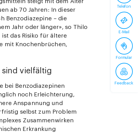
smitteln steigt mit dem Alter
Telefon
uen ab 70 Jahren: In dieser
ch Benzodiazepine – die
em Jahr oder länger», so Thilo
E-Mail
ist das Risiko für ältere
ze mit Knochenbrüchen,
Formular
sind vielfältig
Feedback
de bei Benzodiazepinen
glich noch Erleichterung,
nnere Anspannung und
fristig selbst zum Problem
komplexes Zusammenwirken
onischen Erkrankung