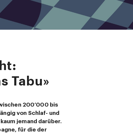
ht:
as Tabu»
 Zwischen 200‘000 bis
ängig von Schlaf- und
t kaum jemand darüber.
agne, für die der