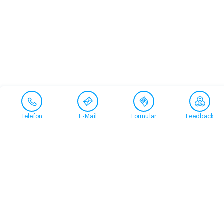
Telefon
E-Mail
Formular
Feedback
Kontakt
058 360 50 00
arud@arud.ch