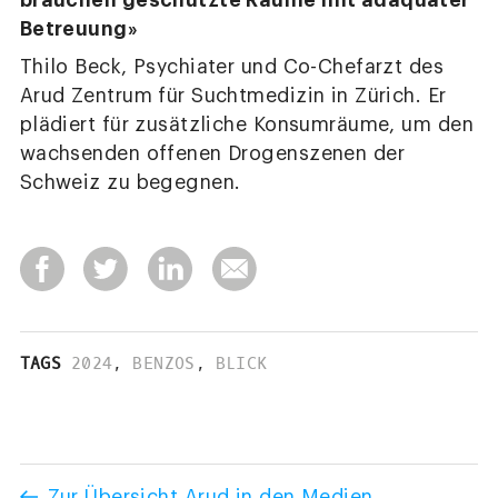
brauchen geschützte Räume mit adäquater
Betreuung»
Thilo Beck, Psychiater und Co-Chefarzt des
Arud Zentrum für Suchtmedizin in Zürich. Er
plädiert für zusätzliche Konsumräume, um den
wachsenden offenen Drogenszenen der
Schweiz zu begegnen.
TAGS
2024
,
BENZOS
,
BLICK
Zur Übersicht Arud in den Medien