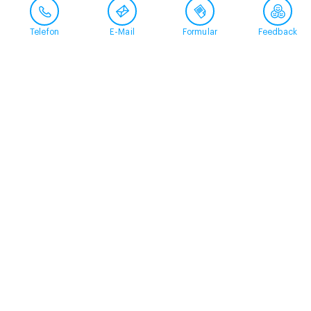
Telefon
E-Mail
Formular
Feedback
Kontakt
058 360 50 00
arud@arud.ch
Online-Anmeldung
Standort
Zürich
Schützengasse 31
8001 Zürich