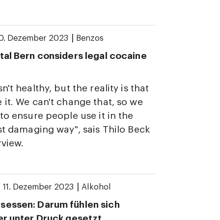
|
0. Dezember 2023
Benzos
tal Bern considers legal cocaine
n't healthy, but the reality is that
 it. We can't change that, so we
 to ensure people use it in the
ast damaging way", sais Thilo Beck
rview.
|
|
11. Dezember 2023
Alkohol
sessen: Darum fühlen sich
er unter Druck gesetzt