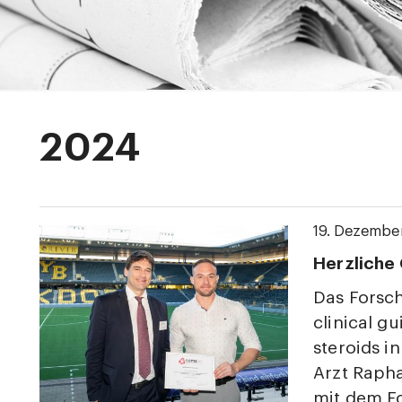
2024
19. Dezembe
Herzliche
Das Forsc
clinical g
steroids i
Arzt Raph
mit dem F