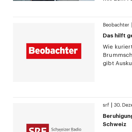
Beobachter
Das hilft 
Wie kurie
Brummschä
gibt Ausku
|
srf
30. De
Beruhigung
Schweiz