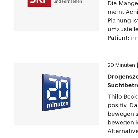
Die Mangel
meint Achi
Planung is
umzustelle
Patient:in
20 Minuten
Drogenszen
Suchtbetr
Thilo Bec
positiv. D
bewegen s
bewegen is
Alternative