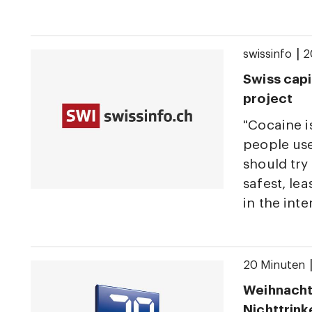
|
swissinfo
2
Swiss capi
project
"Cocaine is
people use
should try
safest, le
in the inte
20 Minuten
Weihnacht
Nichttrink