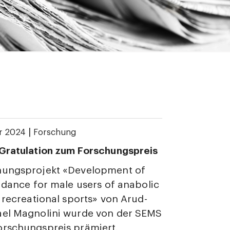
|
r 2024
Forschung
 Gratulation zum Forschungspreis
hungsprojekt «Development of
uidance for male users of anabolic
n recreational sports» von Arud-
ael Magnolini wurde von der SEMS
orschungspreis prämiert.