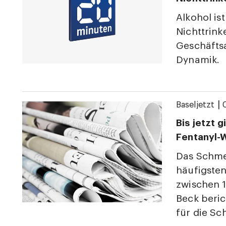
Alkohol ist
Nichttrink
Geschäfts
Dynamik.
|
Baseljetzt
Bis jetzt 
Fentanyl-W
Das Schmer
häufigste
zwischen 1
Beck beric
für die Sc