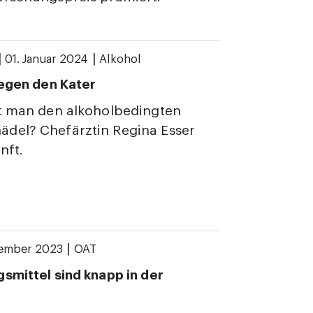
|
|
01. Januar 2024
Alkohol
gegen den Kater
rt man den alkoholbedingten
del? Chefärztin Regina Esser
nft.
|
zember 2023
OAT
smittel sind knapp in der