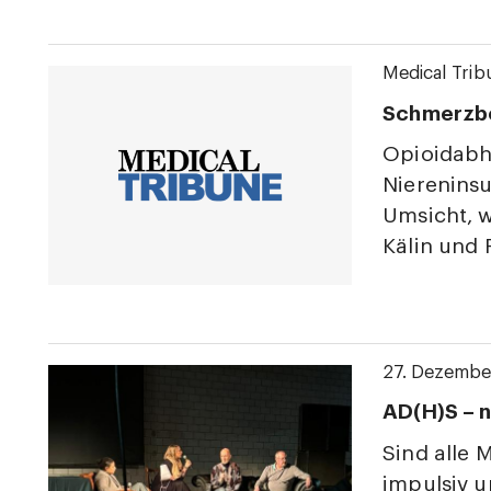
Medical Trib
Schmerzbe
Opioidabh
Niereninsu
Umsicht, w
Kälin und 
27. Dezembe
AD(H)S – 
Sind alle 
impulsiv 