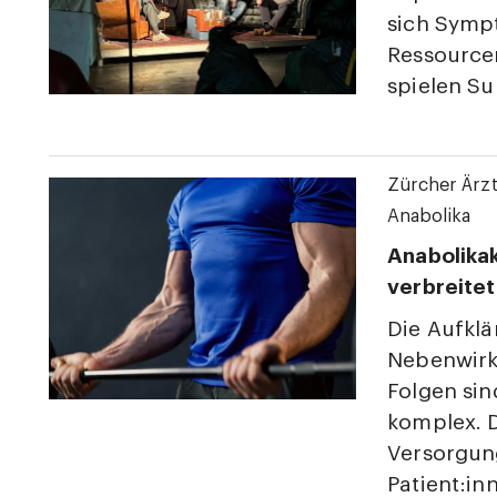
sich Symp
Ressource
spielen S
Zürcher Ärz
Anabolika
Anabolika
verbreitet
Die Aufklä
Nebenwirk
Folgen si
komplex. D
Versorgun
Patient:in