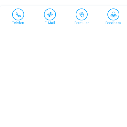
Telefon
E-Mail
Formular
Feedback
Kontakt
058 360 50 00
arud@arud.ch
Online-Anmeldung
Standort
Zürich