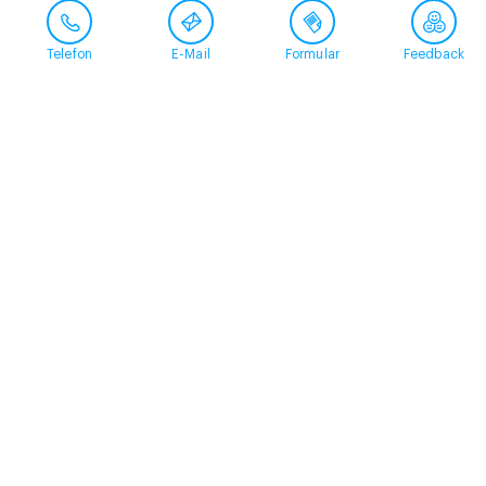
Telefon
E-Mail
Formular
Feedback
Kontakt
058 360 50 00
arud@arud.ch
Online-Anmeldung
Standort
Zürich
Schützengasse 31