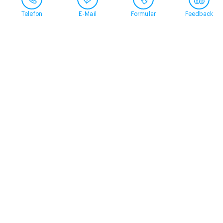
Telefon
E-Mail
Formular
Feedback
Kontakt
058 360 50 00
arud@arud.ch
Online-Anmeldung
Standort
Zürich
Schützengasse 31
8001 Zürich