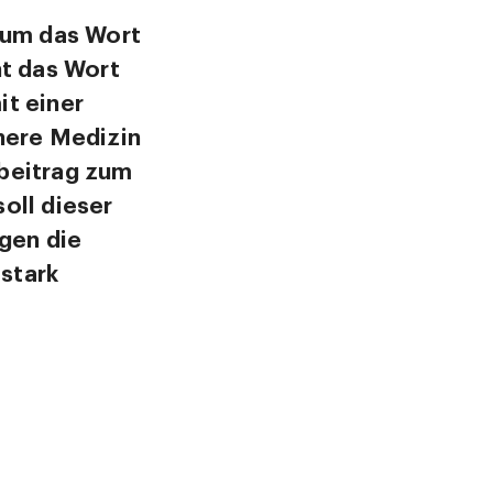
t um das Wort
ht das Wort
t einer
nere Medizin
tbeitrag zum
oll dieser
egen die
 stark