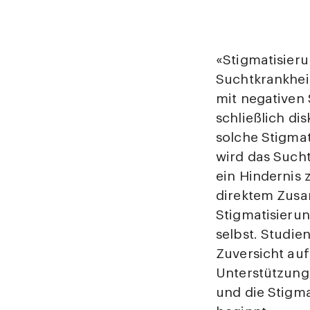
«Stigmatisieru
Suchtkrankheit
mit negativen
schließlich di
solche Stigma
wird das Such
ein Hindernis 
direktem Zus
Stigmatisierun
selbst. Studie
Zuversicht au
Unterstützung
und die Stigma