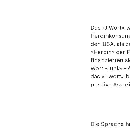
Das «J-Wort» 
Heroinkonsum 
den USA, als 
«Heroin» der 
finanzierten s
Wort «junk» - A
das «J-Wort» b
positive Assoz
Die Sprache ha