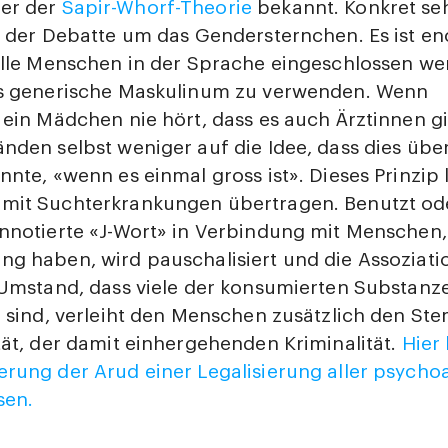
er der
Sapir-Whorf-Theorie
bekannt. Konkret seh
n der Debatte um das Gendersternchen. Es ist e
alle Menschen in der Sprache eingeschlossen we
as generische Maskulinum zu verwenden. Wenn
 ein Mädchen nie hört, dass es auch Ärztinnen 
nden selbst weniger auf die Idee, dass dies übe
nnte, «wenn es einmal gross ist». Dieses Prinzip l
mit Suchterkrankungen übertragen. Benutzt ode
nnotierte «J-Wort» in Verbindung mit Menschen,
ng haben, wird pauschalisiert und die Assoziat
 Umstand, dass viele der konsumierten Substanze
l sind, verleiht den Menschen zusätzlich den St
tät, der damit einhergehenden Kriminalität.
Hier
rung der Arud einer Legalisierung aller psychoa
sen.