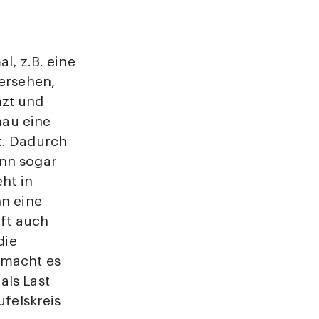
l, z.B. eine
versehen,
nzt und
nau eine
t. Dadurch
ann sogar
ht in
n eine
oft auch
die
 macht es
als Last
ufelskreis