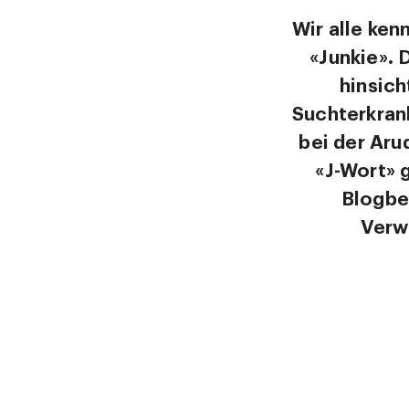
Wir alle ken
«Junkie». 
hinsic
Suchterkran
bei der Aru
«J-Wort» 
Blogbei
Verwe