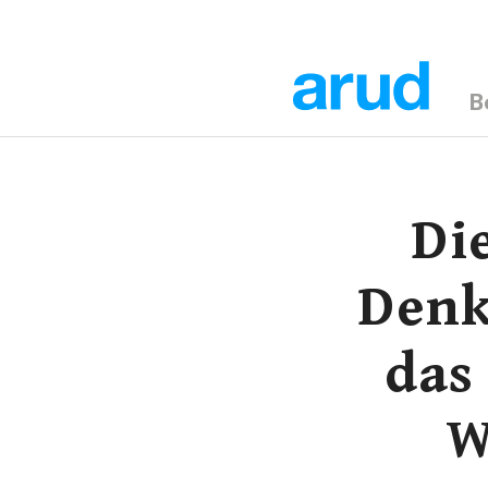
B
Di
Denk
das
W