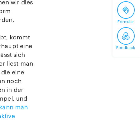
en wir dies
norm
rden,
Formular
gibt, kommt
rhaupt eine
Feedback
ässt sich
r liest man
 die eine
ion noch
n in der
empel, und
 kann man
ktive