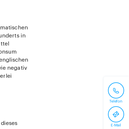
ematischen
underts in
ttel
Konsum
 englischen
wie negativ
erlei
Telefon
 dieses
E-Mail