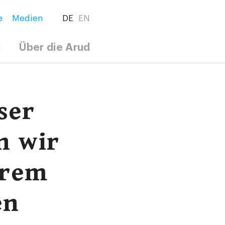
e
Medien
DE
EN
g
Über die Arud
ser
n wir
erem
en