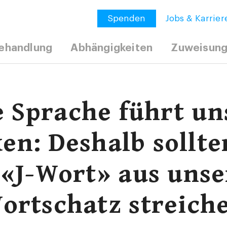
Spenden
Jobs & Karrier
ehandlung
Abhängigkeiten
Zuweisun
e Sprache führt un
en: Deshalb sollte
 «J-Wort» aus uns
ortschatz streich